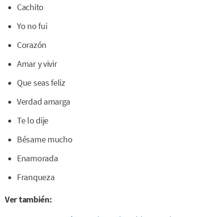
Cachito
Yo no fui
Corazón
Amar y vivir
Que seas feliz
Verdad amarga
Te lo dije
Bésame mucho
Enamorada
Franqueza
Ver también: