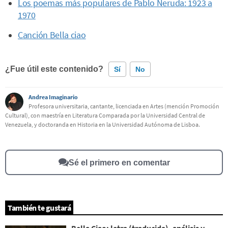
Los poemas más populares de Pablo Neruda: 1923 a
1970
Canción Bella ciao
¿Fue útil este contenido?
Sí
No
Andrea Imaginario
Este contenido contiene información incorrecta
Profesora universitaria, cantante, licenciada en Artes (mención Promoción
Cultural), con maestría en Literatura Comparada por la Universidad Central de
Este contenido no tiene la información que busco
Venezuela, y doctoranda en Historia en la Universidad Autónoma de Lisboa.
Otro
Sé el primero en comentar
También te gustará