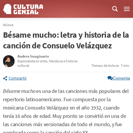
Me
Música
Bésame mucho: letra y historia de la
canción de Consuelo Velázquez
Andrea Imaginario
Especialista en artes, literatura e historia
cultural
Tiempo de lectura:
7 min.
Compartir
Comenta
Bésame mucho
es una de las canciones más populares del
repertorio latinoamericano. Fue compuesta por la
mexicana Consuelo Velázquez en el año 1932, cuando
tenía 16 años de edad. Muy pronto se convirtió en una de
las canciones más versionadas de todo el mundo, y fue
nombrada como la canción del siglo XX.