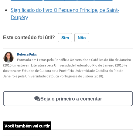
Significado do livro O Pequeno Príncipe, de Saint-
Exupéry
Este conteúdo foi útil?
Sim
Não
Rebeca Fuks
Este conteúdo contém informação incorreta
Formada em Letras pela Pontifícia Universidade Católica do Rio de Janeiro
(2010), mestre em Literatura pela Universidade Federal do Rio de Janeiro (2013) e
Este conteúdo não tem a informação que procuro
doutora em Estudos de Cultura pela Pontifícia Universidade Católica do Rio de
Janeiro e pela Universidade Católica Portuguesa de Lisboa (2018).
Outro
Seja o primeiro a comentar
Você também vai curtir