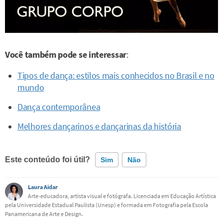
Você também pode se interessar
:
Tipos de dança: estilos mais conhecidos no Brasil e no
mundo
Dança contemporânea
Melhores dançarinos e dançarinas da história
Este conteúdo foi útil?
Sim
Não
Laura Aidar
Este conteúdo contém informação incorreta
Arte-educadora, artista visual e fotógrafa. Licenciada em Educação Artística
pela Universidade Estadual Paulista (Unesp) e formada em Fotografia pela Escola
Este conteúdo não tem a informação que procuro
Panamericana de Arte e Design.