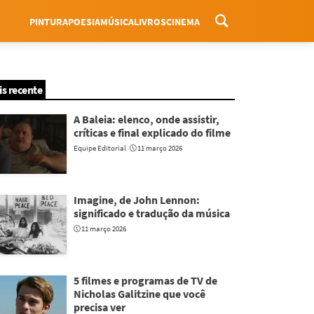
PINTURA
POESIA
MÚSICA
LIVROS
CINEMA
Menu
is recente
A Baleia: elenco, onde assistir,
críticas e final explicado do filme
Equipe Editorial
11 março 2026
Imagine, de John Lennon:
significado e tradução da música
11 março 2026
5 filmes e programas de TV de
Nicholas Galitzine que você
precisa ver