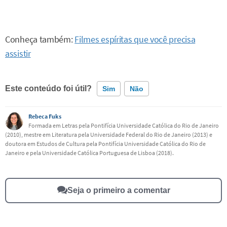
Conheça também:
Filmes espíritas que você precisa
assistir
Este conteúdo foi útil?
Sim
Não
Rebeca Fuks
Este conteúdo contém informação incorreta
Formada em Letras pela Pontifícia Universidade Católica do Rio de Janeiro
(2010), mestre em Literatura pela Universidade Federal do Rio de Janeiro (2013) e
Este conteúdo não tem a informação que procuro
doutora em Estudos de Cultura pela Pontifícia Universidade Católica do Rio de
Janeiro e pela Universidade Católica Portuguesa de Lisboa (2018).
Outro
Seja o primeiro a comentar