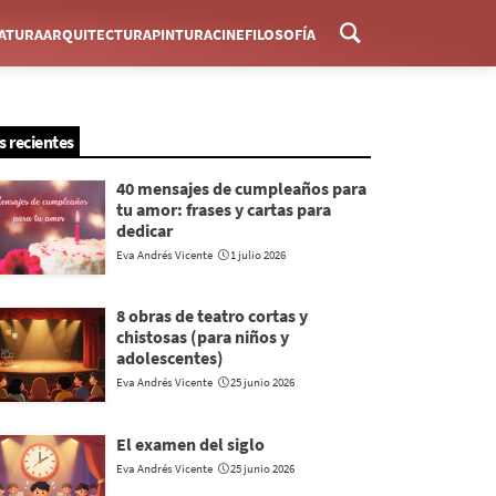
RATURA
ARQUITECTURA
PINTURA
CINE
FILOSOFÍA
Menú
s recientes
40 mensajes de cumpleaños para
tu amor: frases y cartas para
dedicar
Eva Andrés Vicente
1 julio 2026
8 obras de teatro cortas y
chistosas (para niños y
adolescentes)
Eva Andrés Vicente
25 junio 2026
El examen del siglo
Eva Andrés Vicente
25 junio 2026