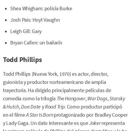
Shea Whigham: policía Burke
Josh Pais: Hoyt Vaughn
Leigh Gill: Gary
Bryan Callen: un bailarín
Todd Phillips
Todd Phillips (Nueva York, 1970) es actor, director,
guionista y productor norteamericano de amplia
trayectoria. Ha dirigido principalmente películas de
comedia como la trilogía
The Hangover
,
War Dogs
,
Starsky
& Hutch
,
Due Date
y
Road Trip
. Como productor participó
en el filme
A Star Is Born
protagonizado por Bradley Cooper
y Lady Gaga. Un dato interesante es que
Joker
representa