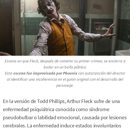
Escena en que Fleck, después de cometer su primer crimen, se encierra a
bailar en un baño público.
Esta
escena fue improvisada por Phoenix
con autorización del director
al identificar una incoherencia en el guion original con el desarrollo del
personaje.
En la versión de Todd Phillips, Arthur Fleck sufre de una
enfermedad psiquiátrica conocida como síndrome
pseudobulbar o labilidad emocional, causada por lesiones
cerebrales. La enfermedad induce estados involuntarios