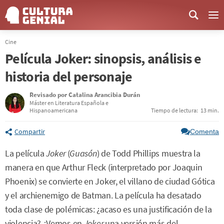
Me
Cine
Película Joker: sinopsis, análisis e
historia del personaje
Revisado por
Catalina Arancibia Durán
Máster en Literatura Española e
Hispanoamericana
Tiempo de lectura:
13 min.
Compartir
Comenta
La película
Joker
(
Guasón
) de Todd Phillips muestra la
manera en que Arthur Fleck (interpretado por Joaquin
Phoenix) se convierte en Joker, el villano de ciudad Gótica
y el archienemigo de Batman. La película ha desatado
toda clase de polémicas: ¿acaso es una justificación de la
violencia? ¿Vemos en
Joker
una versión más del