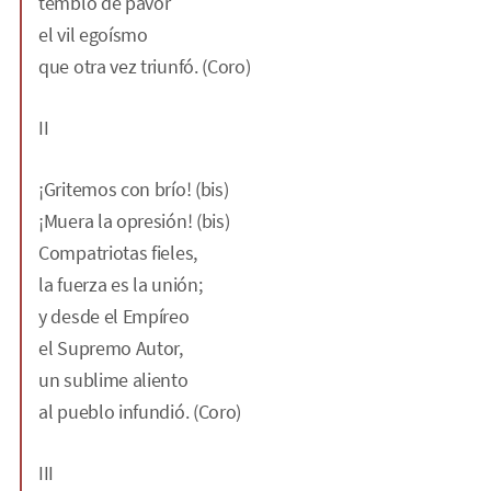
tembló de pavor
el vil egoísmo
que otra vez triunfó. (Coro)
II
¡Gritemos con brío! (bis)
¡Muera la opresión! (bis)
Compatriotas fieles,
la fuerza es la unión;
y desde el Empíreo
el Supremo Autor,
un sublime aliento
al pueblo infundió. (Coro)
III