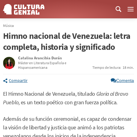
Me
Música
Himno nacional de Venezuela: letra
completa, historia y significado
Catalina Arancibia Durán
Máster en Literatura Española e
Hispanoamericana
Tiempo de lectura:
18 min.
Compartir
Comenta
El Himno Nacional de Venezuela, titulado
Gloria al Bravo
Pueblo
, es un texto poético con gran fuerza política.
Además de su función ceremonial, es capaz de condensar
la visión de libertad y justicia que animó a los patriotas
venezolanos desde los inicios de la independencia