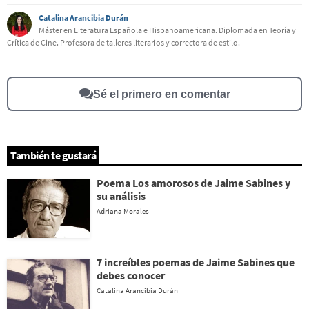
Catalina Arancibia Durán
Este contenido contiene información incorrecta
Máster en Literatura Española e Hispanoamericana. Diplomada en Teoría y
Crítica de Cine. Profesora de talleres literarios y correctora de estilo.
Este contenido no tiene la información que busco
Otro
Sé el primero en comentar
También te gustará
Poema Los amorosos de Jaime Sabines y
su análisis
Adriana Morales
7 increíbles poemas de Jaime Sabines que
debes conocer
Catalina Arancibia Durán