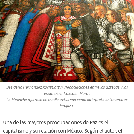
Desiderio Hernández Xochitiotzin:
Negociaciones entre los aztecas y los
españoles
, Tlaxcala. Mural.
La Malinche aparece en medio actuando como intérprete entre ambas
lenguas.
Una de las mayores preocupaciones de Paz es el
capitalismo y su relación con México. Según el autor, el