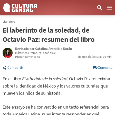
Me
Literatura
El laberinto de la soledad, de
Octavio Paz: resumen del libro
Revisado por
Catalina Arancibia Durán
Máster en Literatura Española e
Hispanoamericana
Tiempo de lectura:
16 min.
Compartir
Comenta
En el libro
El laberinto de la soledad,
Octavio Paz reflexiona
sobre la identidad de México y los valores culturales que
mueven los hilos de su historia.
Este ensayo se ha convertido en un texto referencial para
toda América Latina, pues intenta responder en qué