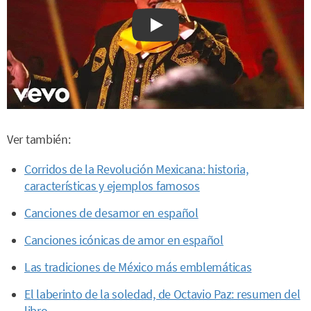
Watch on YouTube
Ver también:
Corridos de la Revolución Mexicana: historia,
características y ejemplos famosos
Canciones
de desamor en español
Canciones icónicas de amor en español
Las tradiciones de México más emblemáticas
El laberinto de la soledad, de Octavio Paz: resumen del
libro