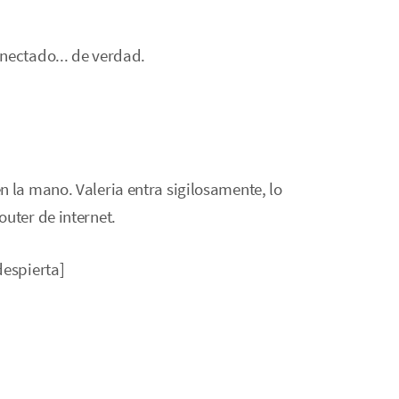
nectado... de verdad.
]
n la mano. Valeria entra sigilosamente, lo
uter de internet.
despierta]