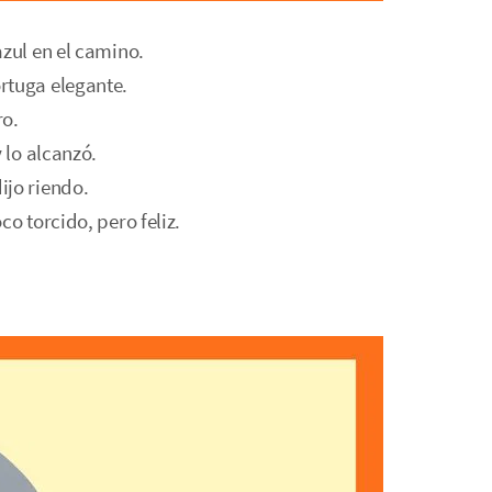
azul en el camino.
rtuga elegante.
ro.
 lo alcanzó.
ijo riendo.
o torcido, pero feliz.