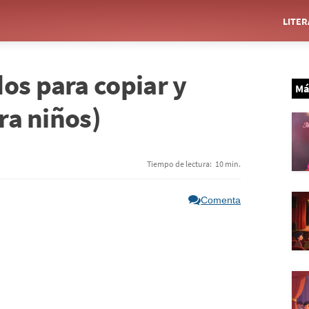
LITE
os para copiar y
Má
ara niños)
Tiempo de lectura:
10 min.
Comenta