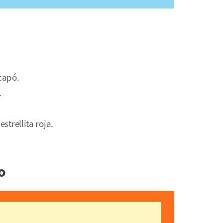
scapó.
.
strellita roja.
o