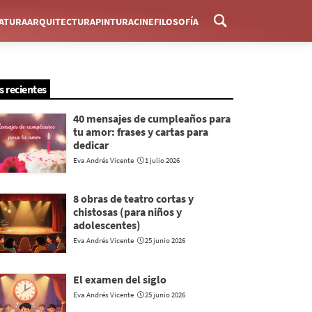
RATURA
ARQUITECTURA
PINTURA
CINE
FILOSOFÍA
Menú
s recientes
40 mensajes de cumpleaños para
tu amor: frases y cartas para
dedicar
Eva Andrés Vicente
1 julio 2026
8 obras de teatro cortas y
chistosas (para niños y
adolescentes)
Eva Andrés Vicente
25 junio 2026
El examen del siglo
Eva Andrés Vicente
25 junio 2026