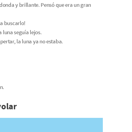
edonda y brillante. Pensó que era un gran
a buscarlo!
a luna seguía lejos.
ertar, la luna ya no estaba.
n.
volar