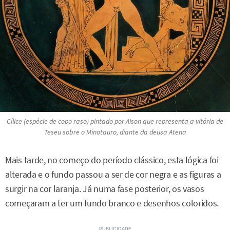
Cílice (espécie de copo raso) pintado por Aison que representa a vitória de
Teseu sobre o Minotauro, diante da deusa Atena
Mais tarde, no começo do período clássico, esta lógica foi
alterada e o fundo passou a ser de cor negra e as figuras a
surgir na cor laranja. Já numa fase posterior, os vasos
começaram a ter um fundo branco e desenhos coloridos.