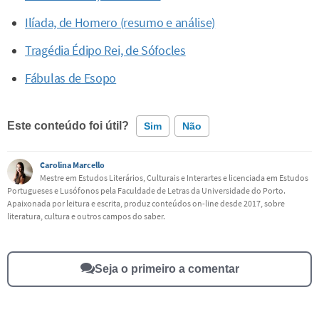
Ilíada, de Homero (resumo e análise)
Tragédia Édipo Rei, de Sófocles
Fábulas de Esopo
Este conteúdo foi útil?
Sim
Não
Carolina Marcello
Este conteúdo contém informação incorreta
Mestre em Estudos Literários, Culturais e Interartes e licenciada em Estudos
Portugueses e Lusófonos pela Faculdade de Letras da Universidade do Porto.
Este conteúdo não tem a informação que procuro
Apaixonada por leitura e escrita, produz conteúdos on-line desde 2017, sobre
literatura, cultura e outros campos do saber.
Outro
Seja o primeiro a comentar