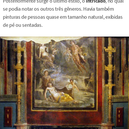
Posteriormente surge o último estilo, o
intricado
, no qual
se podia notar os outros três gêneros. Havia também
pinturas de pessoas quase em tamanho natural, exibidas
de pé ou sentadas.