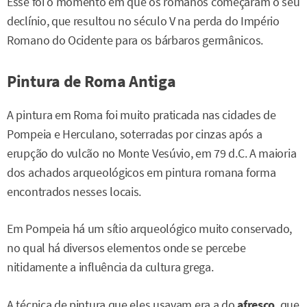
Esse foi o momento em que os romanos começaram o seu
declínio, que resultou no século V na perda do Império
Romano do Ocidente para os bárbaros germânicos.
Pintura de Roma Antiga
A pintura em Roma foi muito praticada nas cidades de
Pompeia e Herculano, soterradas por cinzas após a
erupção do vulcão no Monte Vesúvio, em 79 d.C. A maioria
dos achados arqueológicos em pintura romana forma
encontrados nesses locais.
Em Pompeia há um sítio arqueológico muito conservado,
no qual há diversos elementos onde se percebe
nitidamente a influência da cultura grega.
A técnica de pintura que eles usavam era a do
afresco
, que