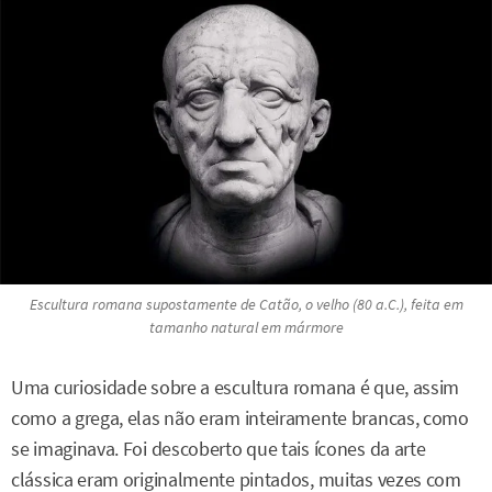
Escultura romana supostamente de
Catão, o velho
(80 a.C.), feita em
tamanho natural em mármore
Uma curiosidade sobre a escultura romana é que, assim
como a grega, elas não eram inteiramente brancas, como
se imaginava. Foi descoberto que tais ícones da arte
clássica eram originalmente pintados, muitas vezes com