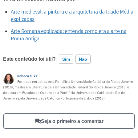
Arte medieval: a pintura e a arquitetura da Idade Média
explicadas
Arte Romana explicada: entenda como era a arte na
Roma Antiga
Este conteúdo foi útil?
Sim
Não
Rebeca Fuks
Este conteúdo contém informação incorreta
Formada em Letras pela Pontifícia Universidade Católica do Rio de Janeiro
(2010), mestre em Literatura pela Universidade Federal do Rio de Janeiro (2013) e
Este conteúdo não tem a informação que procuro
doutora em Estudos de Cultura pela Pontifícia Universidade Católica do Rio de
Janeiro e pela Universidade Católica Portuguesa de Lisboa (2018).
Outro
Seja o primeiro a comentar