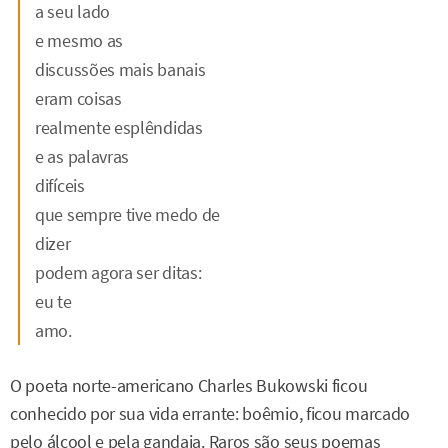
a seu lado
e mesmo as
discussões mais banais
eram coisas
realmente esplêndidas
e as palavras
difíceis
que sempre tive medo de
dizer
podem agora ser ditas:
eu te
amo.
O poeta norte-americano Charles Bukowski ficou
conhecido por sua vida errante: boêmio, ficou marcado
pelo álcool e pela gandaia. Raros são seus poemas