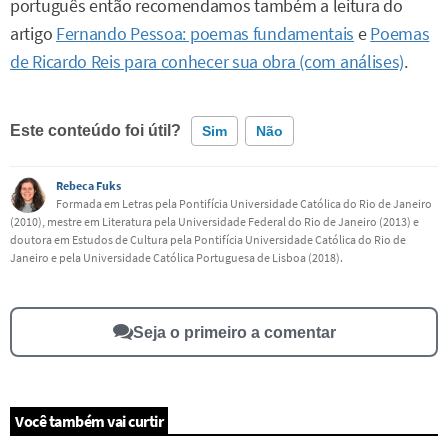
português então recomendamos também a leitura do
artigo
Fernando Pessoa: poemas fundamentais
e
Poemas
de Ricardo Reis para conhecer sua obra (com análises)
.
Este conteúdo foi útil?
Sim
Não
Rebeca Fuks
Este conteúdo contém informação incorreta
Formada em Letras pela Pontifícia Universidade Católica do Rio de Janeiro
(2010), mestre em Literatura pela Universidade Federal do Rio de Janeiro (2013) e
Este conteúdo não tem a informação que procuro
doutora em Estudos de Cultura pela Pontifícia Universidade Católica do Rio de
Janeiro e pela Universidade Católica Portuguesa de Lisboa (2018).
Outro
Seja o primeiro a comentar
Você também vai curtir