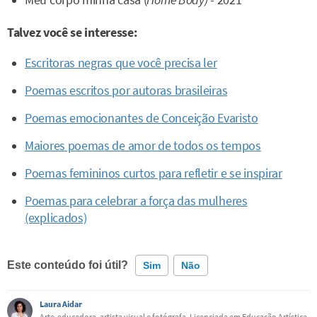
Meu corpo minha casa (
Home Body)
- 2021
Talvez você se interesse:
Escritoras negras que você precisa ler
Poemas escritos por autoras brasileiras
Poemas emocionantes de Conceição Evaristo
Maiores poemas de amor de todos os tempos
Poemas femininos curtos para refletir e se inspirar
Poemas para celebrar a força das mulheres
(explicados)
Este conteúdo foi útil?
Sim
Não
Laura Aidar
Este conteúdo contém informação incorreta
Arte-educadora, artista visual e fotógrafa. Licenciada em Educação Artística