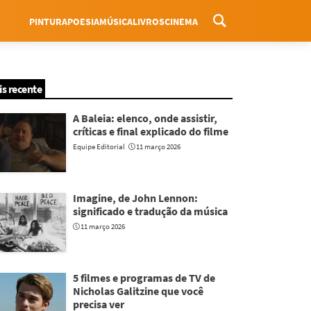
PINTURA
POESIA
MÚSICA
LIVROS
CINEMA
Menu
is recente
A Baleia: elenco, onde assistir,
críticas e final explicado do filme
Equipe Editorial
11 março 2026
Imagine, de John Lennon:
significado e tradução da música
11 março 2026
5 filmes e programas de TV de
Nicholas Galitzine que você
precisa ver