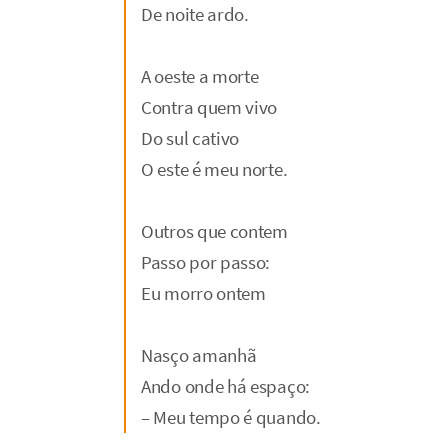
De noite ardo.
A oeste a morte
Contra quem vivo
Do sul cativo
O este é meu norte.
Outros que contem
Passo por passo:
Eu morro ontem
Nasço amanhã
Ando onde há espaço:
– Meu tempo é quando.