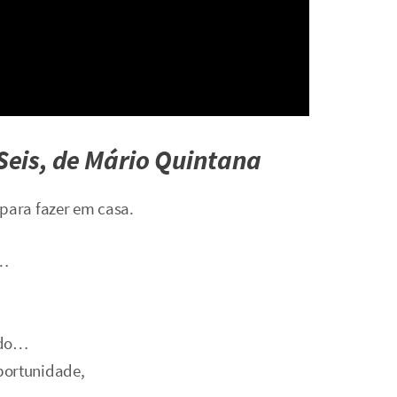
 Seis, de Mário Quintana
 para fazer em casa.
o…
ado…
portunidade,