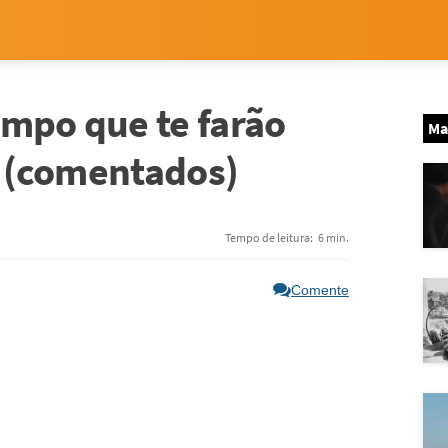
empo que te farão
Ma
da (comentados)
Tempo de leitura:
6 min.
Comente