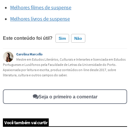
Melhores filmes de suspense
Melhores livros de suspense
Este conteúdo foi útil?
Sim
Não
Carolina Marcello
Este conteúdo contém informação incorreta
Mestre em Estudos Literários, Culturais e Interartes e licenciada em Estudos
Portugueses e Lusófonos pela Faculdade de Letras da Universidade do Porto.
Este conteúdo não tem a informação que procuro
Apaixonada por leitura e escrita, produz conteúdos on-line desde 2017, sobre
literatura, cultura e outros campos do saber.
Outro
Seja o primeiro a comentar
Você também vai curtir