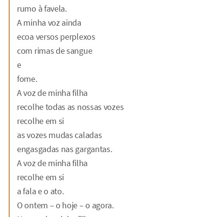
rumo à favela.
A minha voz ainda
ecoa versos perplexos
com rimas de sangue
e
fome.
A voz de minha filha
recolhe todas as nossas vozes
recolhe em si
as vozes mudas caladas
engasgadas nas gargantas.
A voz de minha filha
recolhe em si
a fala e o ato.
O ontem – o hoje – o agora.