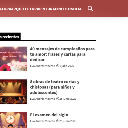
RATURA
ARQUITECTURA
PINTURA
CINE
FILOSOFÍA
Menú
s recientes
40 mensajes de cumpleaños para
tu amor: frases y cartas para
dedicar
Eva Andrés Vicente
1 julio 2026
8 obras de teatro cortas y
chistosas (para niños y
adolescentes)
Eva Andrés Vicente
25 junio 2026
El examen del siglo
Eva Andrés Vicente
25 junio 2026