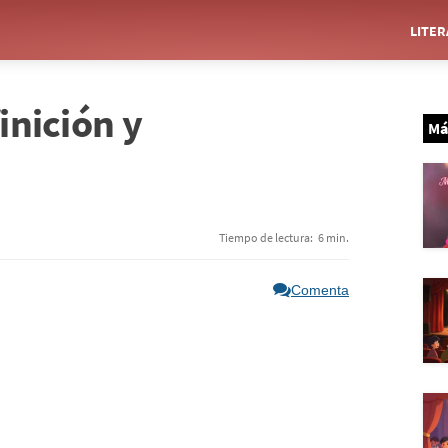
LITE
inición y
Má
Tiempo de lectura:
6 min.
Comenta