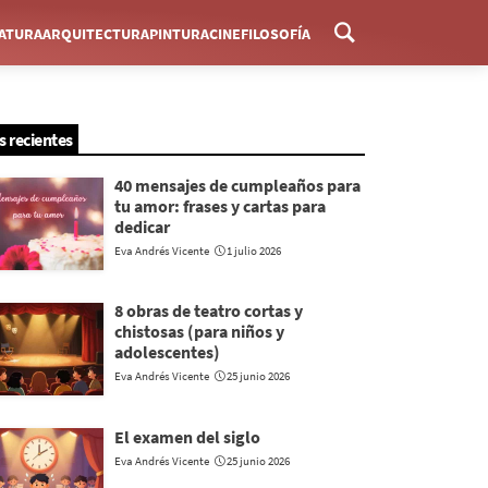
RATURA
ARQUITECTURA
PINTURA
CINE
FILOSOFÍA
Menú
s recientes
40 mensajes de cumpleaños para
tu amor: frases y cartas para
dedicar
Eva Andrés Vicente
1 julio 2026
8 obras de teatro cortas y
chistosas (para niños y
adolescentes)
Eva Andrés Vicente
25 junio 2026
El examen del siglo
Eva Andrés Vicente
25 junio 2026