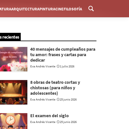
RATURA
ARQUITECTURA
PINTURA
CINE
FILOSOFÍA
Menú
s recientes
40 mensajes de cumpleaños para
tu amor: frases y cartas para
dedicar
Eva Andrés Vicente
1 julio 2026
8 obras de teatro cortas y
chistosas (para niños y
adolescentes)
Eva Andrés Vicente
25 junio 2026
El examen del siglo
Eva Andrés Vicente
25 junio 2026