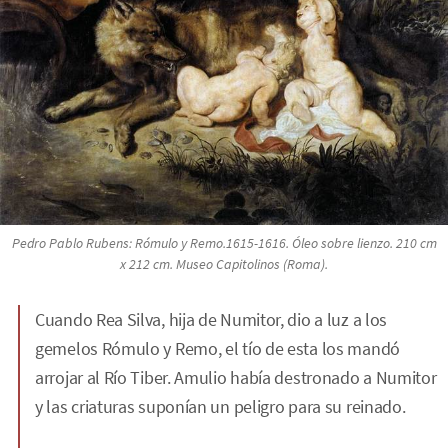
Pedro Pablo Rubens:
Rómulo y Remo
.1615-1616. Óleo sobre lienzo. 210 cm
x 212 cm. Museo Capitolinos (Roma).
Cuando Rea Silva, hija de Numitor, dio a luz a los
gemelos Rómulo y Remo, el tío de esta los mandó
arrojar al Río Tiber. Amulio había destronado a Numitor
y las criaturas suponían un peligro para su reinado.