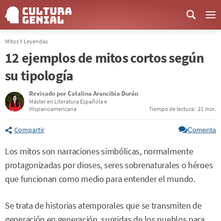
Me
Mitos Y Leyendas
12 ejemplos de mitos cortos según
su tipología
Revisado por
Catalina Arancibia Durán
Máster en Literatura Española e
Hispanoamericana
Tiempo de lectura:
21 min.
Compartir
Comenta
Los mitos son narraciones simbólicas, normalmente
protagonizadas por dioses, seres sobrenaturales o héroes
que funcionan como medio para entender el mundo.
Se trata de historias atemporales que se transmiten de
generación en generación, surgidas de los pueblos para