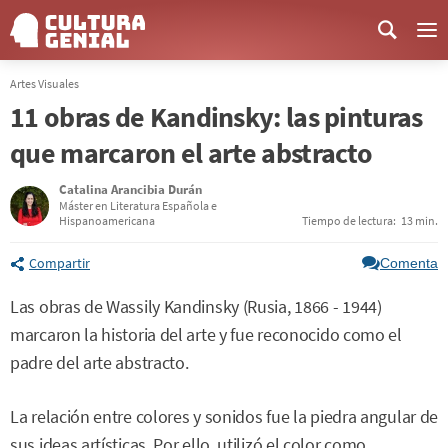
Me
Artes Visuales
11 obras de Kandinsky: las pinturas
que marcaron el arte abstracto
Catalina Arancibia Durán
Máster en Literatura Española e
Hispanoamericana
Tiempo de lectura:
13 min.
Compartir
Comenta
Las obras de Wassily Kandinsky (Rusia, 1866 - 1944)
marcaron la historia del arte y fue reconocido como el
padre del arte abstracto.
La relación entre colores y sonidos fue la piedra angular de
sus ideas artísticas. Por ello, utilizó el color como