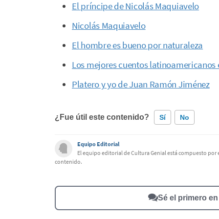
El príncipe de Nicolás Maquiavelo
Nicolás Maquiavelo
El hombre es bueno por naturaleza
Los mejores cuentos latinoamericanos 
Platero y yo de Juan Ramón Jiménez
¿Fue útil este contenido?
Sí
No
Equipo Editorial
Este contenido contiene información incorrecta
El equipo editorial de Cultura Genial está compuesto por e
contenido.
Este contenido no tiene la información que busco
Otro
Sé el primero e