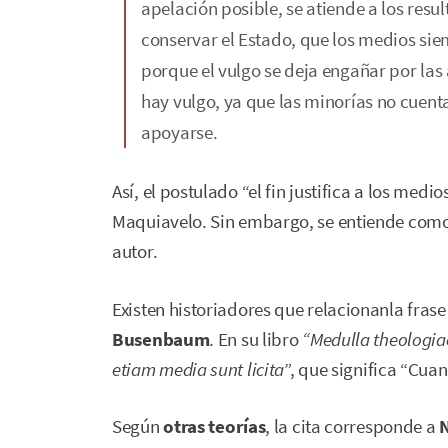
apelación posible, se atiende a los resul
conservar el Estado, que los medios sie
porque el vulgo se deja engañar por las 
hay vulgo, ya que las minorías no cuen
apoyarse.
Así, el postulado “el fin justifica a los med
Maquiavelo. Sin embargo, se entiende como 
autor.
Existen historiadores que relacionanla frase
Busenbaum
. En su libro
“Medulla theologia
etiam media sunt licita
”, que significa “Cuan
Según
otras teorías
, la cita corresponde a