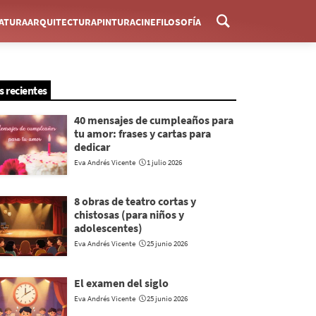
RATURA
ARQUITECTURA
PINTURA
CINE
FILOSOFÍA
Menú
s recientes
40 mensajes de cumpleaños para
tu amor: frases y cartas para
dedicar
Eva Andrés Vicente
1 julio 2026
8 obras de teatro cortas y
chistosas (para niños y
adolescentes)
Eva Andrés Vicente
25 junio 2026
El examen del siglo
Eva Andrés Vicente
25 junio 2026