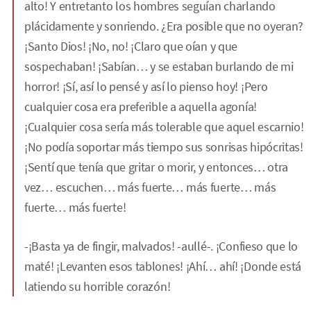
alto! Y entretanto los hombres seguían charlando
plácidamente y sonriendo. ¿Era posible que no oyeran?
¡Santo Dios! ¡No, no! ¡Claro que oían y que
sospechaban! ¡Sabían… y se estaban burlando de mi
horror! ¡Sí, así lo pensé y así lo pienso hoy! ¡Pero
cualquier cosa era preferible a aquella agonía!
¡Cualquier cosa sería más tolerable que aquel escarnio!
¡No podía soportar más tiempo sus sonrisas hipócritas!
¡Sentí que tenía que gritar o morir, y entonces… otra
vez… escuchen… más fuerte… más fuerte… más
fuerte… más fuerte!
-¡Basta ya de fingir, malvados! -aullé-. ¡Confieso que lo
maté! ¡Levanten esos tablones! ¡Ahí… ahí! ¡Donde está
latiendo su horrible corazón!