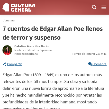
Me
Literatura
7 cuentos de Edgar Allan Poe llenos
de terror y suspenso
Catalina Arancibia Durán
Máster en Literatura Española e
Hispanoamericana
Tiempo de lectura:
253 min.
Compartir
Comenta
Edgar Allan Poe (1809 – 1849) es uno de los autores más
relevantes de los últimos tiempos. Su obra y su teoría
definieron una nueva forma de aproximarse a la literatura
y se ha hecho mundialmente reconocido por retratar las
profundidades de la interioridad humana, mostrando
personajes sumidos en la locura.