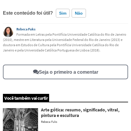
Este conteúdo foi útil?
Sim
Não
Rebeca Fuks
Este conteúdo contém informação incorreta
Formada em Letras pela Pontifícia Universidade Católica do Rio de Janeiro
(2010), mestre em Literatura pela Universidade Federal do Rio de Janeiro (2013) e
Este conteúdo não tem a informação que procuro
doutora em Estudos de Cultura pela Pontifícia Universidade Católica do Rio de
Janeiro e pela Universidade Católica Portuguesa de Lisboa (2018).
Outro
Seja o primeiro a comentar
Você também vai curtir
Arte gótica: resumo, significado, vitral,
pintura e escultura
Rebeca Fuks