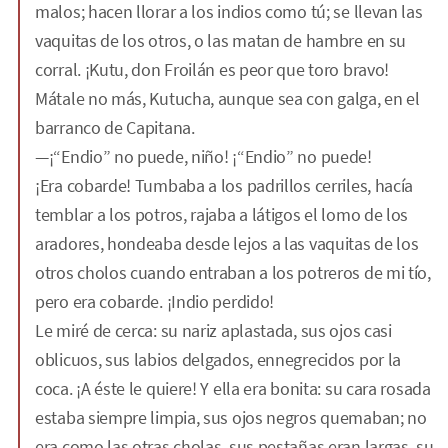
malos; hacen llorar a los indios como tú; se llevan las
vaquitas de los otros, o las matan de hambre en su
corral. ¡Kutu, don Froilán es peor que toro bravo!
Mátale no más, Kutucha, aunque sea con galga, en el
barranco de Capitana.
—¡“Endio” no puede, niño! ¡“Endio” no puede!
¡Era cobarde! Tumbaba a los padrillos cerriles, hacía
temblar a los potros, rajaba a látigos el lomo de los
aradores, hondeaba desde lejos a las vaquitas de los
otros cholos cuando entraban a los potreros de mi tío,
pero era cobarde. ¡Indio perdido!
Le miré de cerca: su nariz aplastada, sus ojos casi
oblicuos, sus labios delgados, ennegrecidos por la
coca. ¡A éste le quiere! Y ella era bonita: su cara rosada
estaba siempre limpia, sus ojos negros quemaban; no
era como las otras cholas, sus pestañas eran largas, su