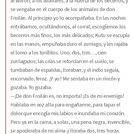
al witron, a los alfalfares, a la huerta de los becerros, y
se vengaba en el cuerpo de los animales de don
Froilán. Al principio yo lo acompañaba. En las noches
entrábamos, ocultándonos, al corral; escogíamos los
becerros más finos, los más delicados; Kutu se escupía
en las manos, empuñaba duro el zurriago, y les rajaba
el lomo a los torillitos. Uno, dos, tres…, cien
zurriagazos; las crías se retorcían en el suelo, se
tumbaban de espaldas, lloraban; y el indio seguía,
encorvado, feroz. ¿Y yo? Me sentaba en un rincón y
gozaba. Yo gozaba.
—¡De don Froilán es, no importa! ¡Es de mi enemigo!
Hablaba en voz alta para engañarme, para tapar el
dolor que encogía mis labios e inundaba mi corazón.
Pero ya en la cama, a solas, una pena negra, invencible,
se apoderaba de mi alma y lloraba dos, tres horas.