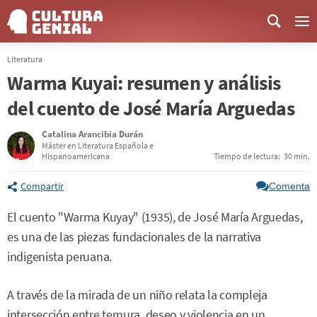
Me
Literatura
Warma Kuyai: resumen y análisis
del cuento de José María Arguedas
Catalina Arancibia Durán
Máster en Literatura Española e
Hispanoamericana
Tiempo de lectura:
30 min.
Compartir
Comenta
El cuento "Warma Kuyay" (1935), de José María Arguedas,
es una de las piezas fundacionales de la narrativa
indigenista peruana.
A través de la mirada de un niño relata la compleja
intersección entre ternura, deseo y violencia en un