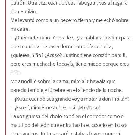
patrón. Otra vez, cuando seas “abugau”, vas a fregar a
don Froilán.
Me levantó como a un becerro tierno y me echó sobre
mi catre.
—¡Duérmete, niño! Ahora le voy a hablar a Justina para
que te quiera. Te vas a dormir otro día con ella,
¿quieres, niño? ¿Acaso? Justina tiene corazón para ti,
pero eres muchacho todavía, tiene miedo porque eres
niño.
Me arrodillé sobre la cama, miré al Chawala que
parecía terrible y fúnebre en el silencio de la noche.
—¡Kutu: cuando sea grande voy a matar a don Froilán!
—¡Eso sí, niño Ernesto! ¡Eso sí! ¡Mak’tasu!
La voz gruesa del cholo sonó en el corredor como el
maullido del león que entra hasta el caserío en busca
de chanchos. Kutu se paró; estaba alegre, como si