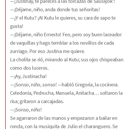
—¡Justinay, te pareces a las torcazas de Sausiyok’!
—¡Déjame, niño, anda donde tus señoritas!
—¿Y el Kutu? ¡Al Kutu le quieres, su cara de sapo te
gusta!
—¡Déjame, niño Ernesto! Feo, pero soy buen laceador
de vaquillas y hago temblar a los novillos de cada
zurriago. Por eso Justina me quiere.
La cholita se rió, mirando al Kutu; sus ojos chispeaban
como dos luceros.
—¡Ay, Justinacha!
—¡Sonso, niño, sonso! —habló Gregoria, la cocinera.
Celedonia, Pedrucha, Manuela, Anitacha… soltaron la
risa; gritaron a carcajadas.
—¡Sonso, niño!
Se agarraron de las manos y empezaron a bailar en
ronda, con la musiquita de Julio el charanguero. Se