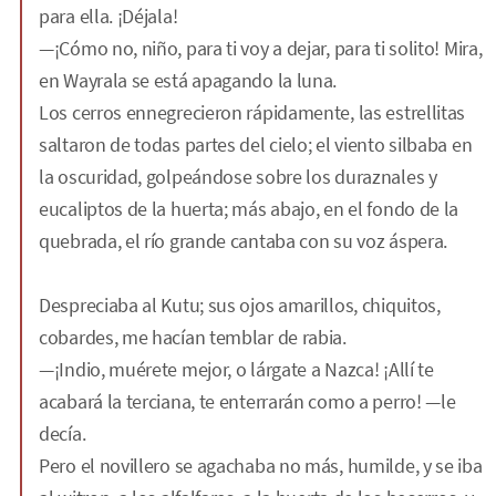
para ella. ¡Déjala!
—¡Cómo no, niño, para ti voy a dejar, para ti solito! Mira,
en Wayrala se está apagando la luna.
Los cerros ennegrecieron rápidamente, las estrellitas
saltaron de todas partes del cielo; el viento silbaba en
la oscuridad, golpeándose sobre los duraznales y
eucaliptos de la huerta; más abajo, en el fondo de la
quebrada, el río grande cantaba con su voz áspera.
Despreciaba al Kutu; sus ojos amarillos, chiquitos,
cobardes, me hacían temblar de rabia.
—¡Indio, muérete mejor, o lárgate a Nazca! ¡Allí te
acabará la terciana, te enterrarán como a perro! —le
decía.
Pero el novillero se agachaba no más, humilde, y se iba