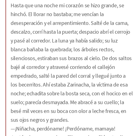
Hasta que una noche mi corazón se hizo grande, se
hinchó. El llorar no bastaba; me vencían la
desesperación y el arrepentimiento. Salté de la cama,
descalzo, corrí hasta la puerta; despacio abrí el cerrojo
y pasé al corredor. La luna ya había salido; su luz
blanca bañaba la quebrada; los árboles rectos,
silenciosos, estiraban sus brazos al cielo. De dos saltos
bajé al corredor y atravesé corriendo el callejón
empedrado, salté la pared del corral y llegué junto a
los becerritos. Ahí estaba Zarinacha, la víctima de esa
noche; echadita sobre la bosta seca, con el hocico en el
suelo; parecía desmayada. Me abracé a su cuello; la
besé mil veces en su boca con olor a leche fresca, en
sus ojos negros y grandes.
—¡Niñacha, perdóname! ¡Perdóname, mamaya!