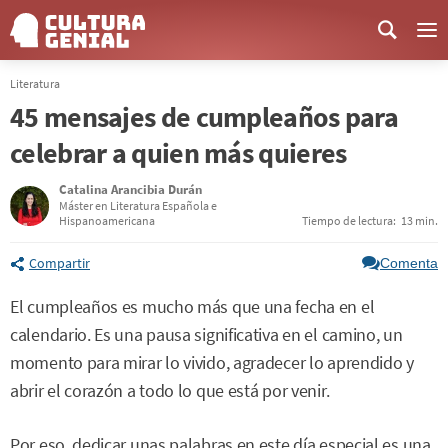
Me
Literatura
45 mensajes de cumpleaños para
celebrar a quien más quieres
Catalina Arancibia Durán
Máster en Literatura Española e
Hispanoamericana
Tiempo de lectura:
13 min.
Compartir
Comenta
El cumpleaños es mucho más que una fecha en el
calendario. Es una pausa significativa en el camino, un
momento para mirar lo vivido, agradecer lo aprendido y
abrir el corazón a todo lo que está por venir.
Por eso, dedicar unas palabras en este día especial es una