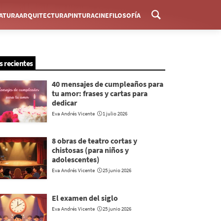
RATURA
ARQUITECTURA
PINTURA
CINE
FILOSOFÍA
Menú
s recientes
40 mensajes de cumpleaños para
tu amor: frases y cartas para
dedicar
Eva Andrés Vicente
1 julio 2026
8 obras de teatro cortas y
chistosas (para niños y
adolescentes)
Eva Andrés Vicente
25 junio 2026
El examen del siglo
Eva Andrés Vicente
25 junio 2026