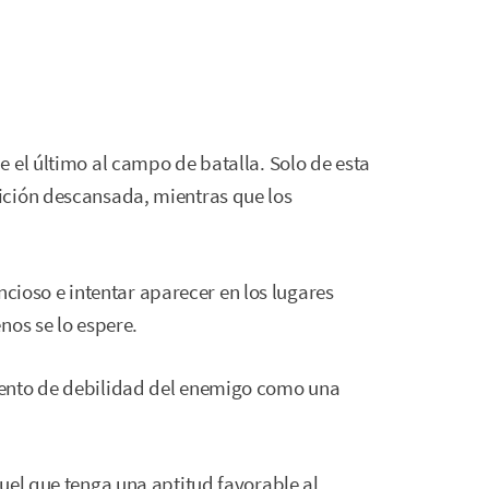
 el último al campo de batalla. Solo de esta
ición descansada, mientras que los
encioso e intentar aparecer en los lugares
nos se lo espere.
ento de debilidad del enemigo como una
uel que tenga una aptitud favorable al