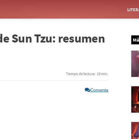
LITE
a de Sun Tzu: resumen
Má
Tiempo de lectura:
19 min.
Comenta