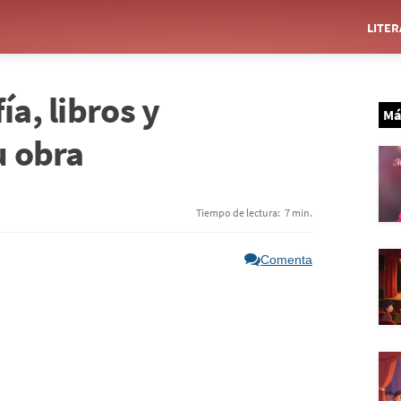
LITE
ía, libros y
Má
u obra
Tiempo de lectura:
7 min.
Comenta