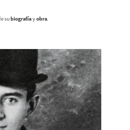
e su
biografía
y
obra
.