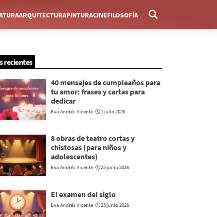
RATURA
ARQUITECTURA
PINTURA
CINE
FILOSOFÍA
Menú
s recientes
40 mensajes de cumpleaños para
tu amor: frases y cartas para
dedicar
Eva Andrés Vicente
1 julio 2026
8 obras de teatro cortas y
chistosas (para niños y
adolescentes)
Eva Andrés Vicente
25 junio 2026
El examen del siglo
Eva Andrés Vicente
25 junio 2026