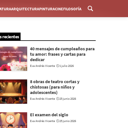
RATURA
ARQUITECTURA
PINTURA
CINE
FILOSOFÍA
Menú
s recientes
40 mensajes de cumpleaños para
tu amor: frases y cartas para
dedicar
Eva Andrés Vicente
1 julio 2026
8 obras de teatro cortas y
chistosas (para niños y
adolescentes)
Eva Andrés Vicente
25 junio 2026
El examen del siglo
Eva Andrés Vicente
25 junio 2026