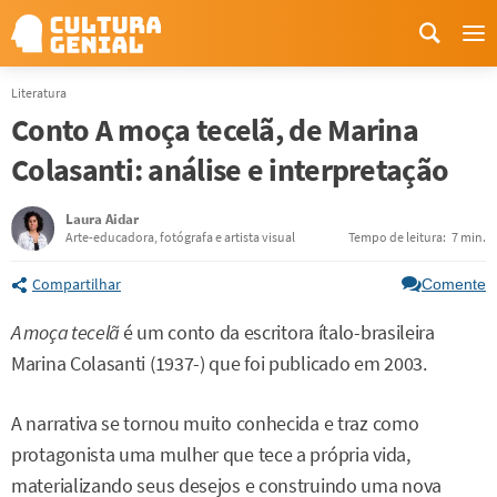
Me
Literatura
Conto A moça tecelã, de Marina
Colasanti: análise e interpretação
Laura Aidar
Arte-educadora, fotógrafa e artista visual
Tempo de leitura:
7 min.
Compartilhar
Comente
A moça tecelã
é um conto da escritora ítalo-brasileira
Marina Colasanti (1937-) que foi publicado em 2003.
A narrativa se tornou muito conhecida e traz como
protagonista uma mulher que tece a própria vida,
materializando seus desejos e construindo uma nova