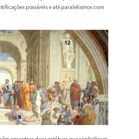
entificações possíveis e até paralelismos com
bém encontrar duas estátuas que simbolizam