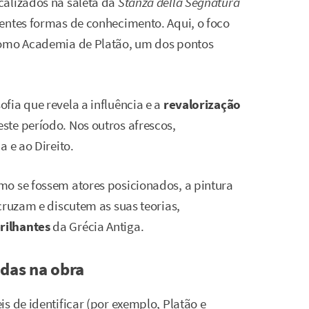
calizados na saleta da
Stanza della Segnatura
entes formas de conhecimento. Aqui, o foco
como Academia de Platão, um dos pontos
fia que revela a influência e a
revalorização
ste período. Nos outros afrescos,
 e ao Direito.
mo se fossem atores posicionados, a pintura
cruzam e discutem as suas teorias,
rilhantes
da Grécia Antiga.
adas na obra
s de identificar (por exemplo, Platão e