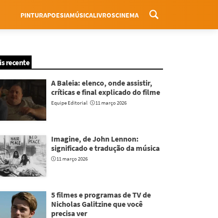
PINTURA
POESIA
MÚSICA
LIVROS
CINEMA
Menu
is recente
A Baleia: elenco, onde assistir,
críticas e final explicado do filme
Equipe Editorial
11 março 2026
Imagine, de John Lennon:
significado e tradução da música
11 março 2026
5 filmes e programas de TV de
Nicholas Galitzine que você
precisa ver