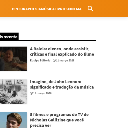
PINTURA
POESIA
MÚSICA
LIVROS
CINEMA
Menu
is recente
A Baleia: elenco, onde assistir,
críticas e final explicado do filme
Equipe Editorial
11 março 2026
Imagine, de John Lennon:
significado e tradução da música
11 março 2026
5 filmes e programas de TV de
Nicholas Galitzine que você
precisa ver