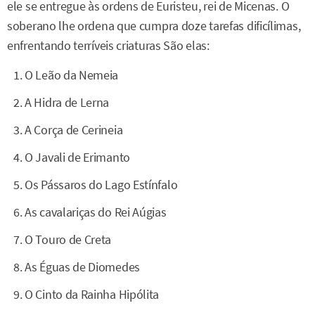
ele se entregue às ordens de Euristeu, rei de Micenas. O
soberano lhe ordena que cumpra doze tarefas dificílimas,
enfrentando terríveis criaturas São elas:
O Leão da Nemeia
A Hidra de Lerna
A Corça de Cerineia
O Javali de Erimanto
Os Pássaros do Lago Estínfalo
As cavalariças do Rei Aúgias
O Touro de Creta
As Éguas de Diomedes
O Cinto da Rainha Hipólita