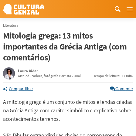
Me
Literatura
Mitologia grega: 13 mitos
importantes da Grécia Antiga (com
comentários)
Laura Aidar
Arte-educadora, fotógrafa e artista visual
Tempo de leitura:
17 min.
Compartilhar
Comente
A mitologia grega é um conjunto de mitos e lendas criadas
na Grécia Antiga com caráter simbólico e explicativo sobre
acontecimentos terrenos.
São fábulas extraordinárias cheias de personagens de