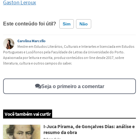
Gaston Leroux
Este conteúdo foi útil?
Sim
Não
Carolina Marcello
Este conteúdo contém informação incorreta
Mestre em Estudos Literários, Culturais e Interartes e licenciada em Estudos
Portugueses e Lusófonos pela Faculdade de Letras da Universidade do Porto.
Este conteúdo não tem a informação que procuro
Apaixonada por leitura e escrita, produz conteúdos on-line desde 2017, sobre
literatura, cultura e outros campos do saber.
Outro
Seja o primeiro a comentar
Você também vai curtir
I-Juca Pirama, de Gonçalves Dias: análise e
resumo da obra