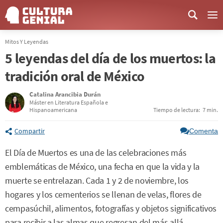
Me
Mitos Y Leyendas
5 leyendas del día de los muertos: la
tradición oral de México
Catalina Arancibia Durán
Máster en Literatura Española e
Hispanoamericana
Tiempo de lectura:
7 min.
Compartir
Comenta
El Día de Muertos es una de las celebraciones más
emblemáticas de México, una fecha en que la vida y la
muerte se entrelazan. Cada 1 y 2 de noviembre, los
hogares y los cementerios se llenan de velas, flores de
cempasúchil, alimentos, fotografías y objetos significativos
para recibir a las almas que regresan del más allá.