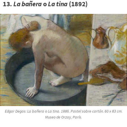
13.
La bañera
o
La tina
(1892)
Edgar Degas:
La bañera
o
La tina
. 1886. Pastel sobre cartón. 60 x 83 cm.
Museo de Orzay, París.