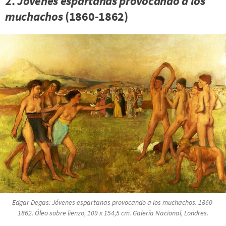
2.
Jóvenes espartanas
provocando a los
muchachos
(1860-1862)
Edgar Degas:
Jóvenes espartanas
provocando a los muchachos
. 1860-
1862. Óleo sobre lienzo, 109 x 154,5 cm. Galería Nacional, Londres.