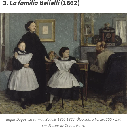
3.
La familia Bellelli
(1862)
Edgar Degas:
La familia Bellelli
. 1860-1862. Óleo sobre lienzo. 200 × 250
cm. Museo de Orsay, París.