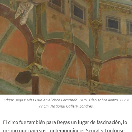
Edgar Degas:
Miss Lala en el circo Fernando.
1879. Óleo sobre lienzo. 117 ×
77 cm. National Gallery, Londres.
El circo fue también para Degas un lugar de fascinación, lo
mismo que para sus contemporáneos Seurat y Toulouse-