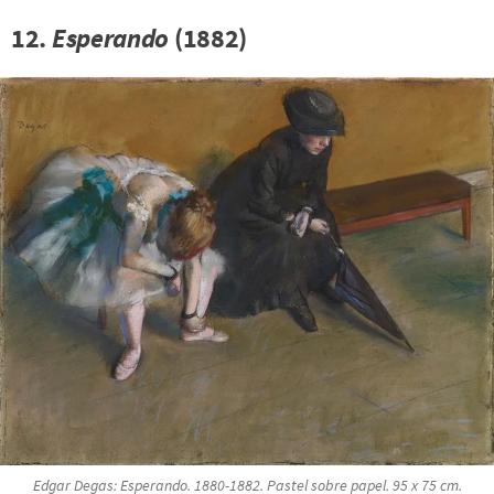
12.
Esperando
(1882)
Edgar Degas:
Esperando
. 1880-1882. Pastel sobre papel. 95 x 75 cm.