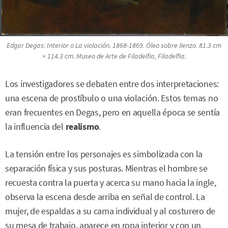
Edgar Degas:
Interior
o
La violación
. 1868-1869. Óleo sobre lienzo. 81.3 cm
× 114.3 cm. Museo de Arte de Filadelfia, Filadelfia.
Los investigadores se debaten entre dos interpretaciones:
una escena de prostíbulo o una violación. Estos temas no
eran frecuentes en Degas, pero en aquella época se sentía
la influencia del
realismo
.
La tensión entre los personajes es simbolizada con la
separación física y sus posturas. Mientras el hombre se
recuesta contra la puerta y acerca su mano hacia la ingle,
observa la escena desde arriba en señal de control. La
mujer, de espaldas a su cama individual y al costurero de
su mesa de trabajo, aparece en ropa interior y con un