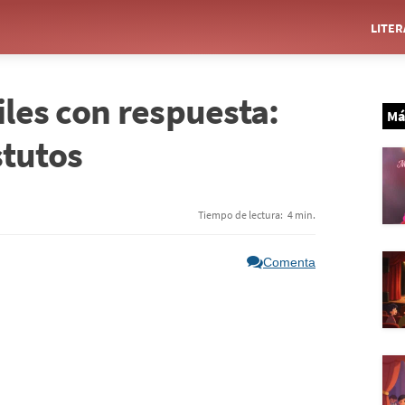
LITE
iles con respuesta:
Má
stutos
Tiempo de lectura:
4 min.
Comenta