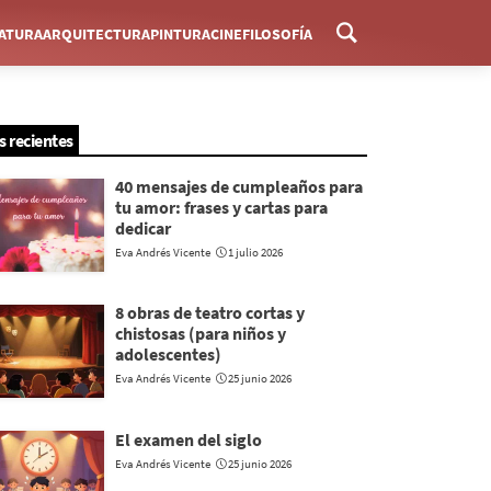
RATURA
ARQUITECTURA
PINTURA
CINE
FILOSOFÍA
Menú
s recientes
40 mensajes de cumpleaños para
tu amor: frases y cartas para
dedicar
Eva Andrés Vicente
1 julio 2026
8 obras de teatro cortas y
chistosas (para niños y
adolescentes)
Eva Andrés Vicente
25 junio 2026
El examen del siglo
Eva Andrés Vicente
25 junio 2026