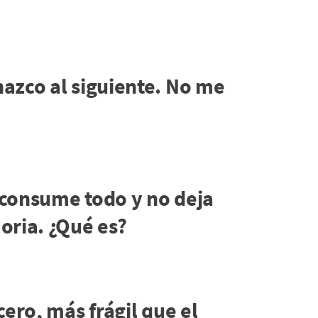
azco al siguiente. No me
o consume todo y no deja
oria. ¿Qué es?
cero, más frágil que el