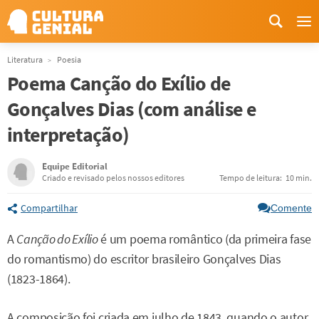
Me
Literatura
Poesia
Poema Canção do Exílio de
Gonçalves Dias (com análise e
interpretação)
Equipe Editorial
Criado e revisado pelos nossos editores
Tempo de leitura:
10 min.
Compartilhar
Comente
A
Canção do Exílio
é um poema romântico (da primeira fase
do romantismo) do escritor brasileiro Gonçalves Dias
(1823-1864).
A composição foi criada em julho de 1843, quando o autor