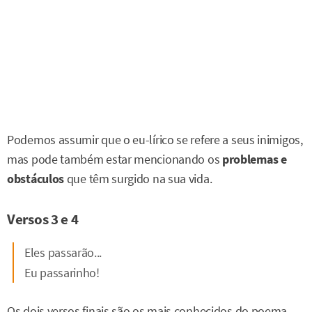
Podemos assumir que o eu-lírico se refere a seus inimigos,
mas pode também estar mencionando os
problemas e
obstáculos
que têm surgido na sua vida.
Versos 3 e 4
Eles passarão...
Eu passarinho!
Os dois versos finais são os mais conhecidos do poema,