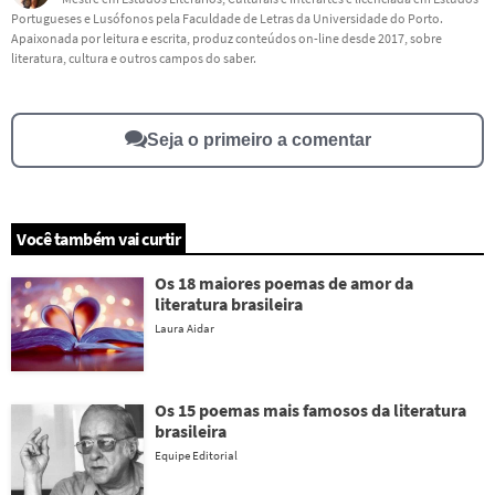
Portugueses e Lusófonos pela Faculdade de Letras da Universidade do Porto.
Este conteúdo não tem a informação que procuro
Apaixonada por leitura e escrita, produz conteúdos on-line desde 2017, sobre
literatura, cultura e outros campos do saber.
Outro
Seja o primeiro a comentar
Você também vai curtir
Os 18 maiores poemas de amor da
literatura brasileira
Laura Aidar
Os 15 poemas mais famosos da literatura
brasileira
Equipe Editorial