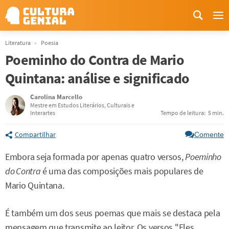
Me
Literatura
Poesia
Poeminho do Contra de Mario
Quintana: análise e significado
Carolina Marcello
Mestre em Estudos Literários, Culturais e
Interartes
Tempo de leitura:
5 min.
Compartilhar
Comente
Embora seja formada por apenas quatro versos,
Poeminho
do Contra
é uma das composições mais populares de
Mario Quintana.
É também um dos seus poemas que mais se destaca pela
mensagem que transmite ao leitor. Os versos "Eles