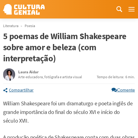
Me
Literatura
Poesia
5 poemas de William Shakespeare
sobre amor e beleza (com
interpretação)
Laura Aidar
Arte-educadora, fotógrafa e artista visual
Tempo de leitura:
6 min.
Compartilhar
Comente
William Shakespeare foi um dramaturgo e poeta inglês de
grande importância do final do século XVI e início do
século XVII.
A produção poética de Shakespeare conta com duas obras