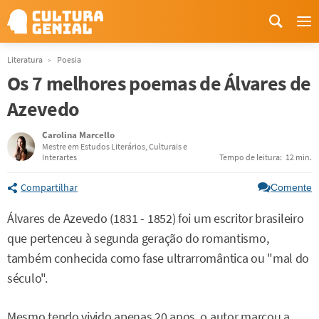
Me
Literatura
Poesia
Os 7 melhores poemas de Álvares de
Azevedo
Carolina Marcello
Mestre em Estudos Literários, Culturais e
Interartes
Tempo de leitura:
12 min.
Compartilhar
Comente
Álvares de Azevedo (1831 - 1852) foi um escritor brasileiro
que pertenceu à segunda geração do romantismo,
também conhecida como fase ultrarromântica ou "mal do
século".
Mesmo tendo vivido apenas 20 anos, o autor marcou a