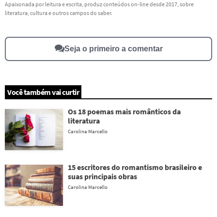
Este conteúdo não tem a informação que procuro
Apaixonada por leitura e escrita, produz conteúdos on-line desde 2017, sobre
literatura, cultura e outros campos do saber.
Outro
Seja o primeiro a comentar
Você também vai curtir
Os 18 poemas mais românticos da
literatura
Carolina Marcello
15 escritores do romantismo brasileiro e
suas principais obras
Carolina Marcello