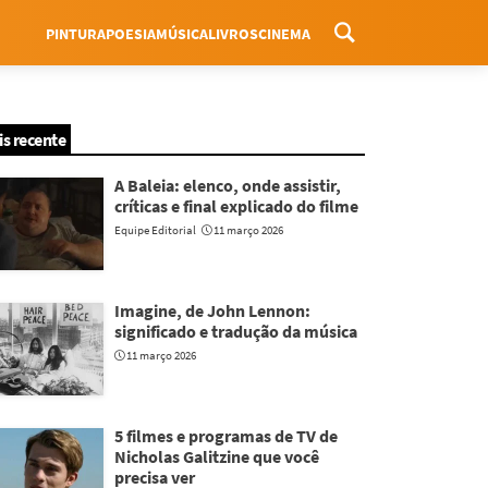
PINTURA
POESIA
MÚSICA
LIVROS
CINEMA
Menu
is recente
A Baleia: elenco, onde assistir,
críticas e final explicado do filme
Equipe Editorial
11 março 2026
Imagine, de John Lennon:
significado e tradução da música
11 março 2026
5 filmes e programas de TV de
Nicholas Galitzine que você
precisa ver