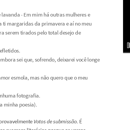
e lavanda - Em mim há outras mulheres e
ra ti margaridas da primavera e aí no meu
ra serem tirados pelo total desejo de
efletidos.
embora sei que, sofrendo, deixarei você longe
 amor esmola, mas não quero que o meu
nhuma fotografia.
a a minha poesia).
 provavelmente
Votos de submissão
. É