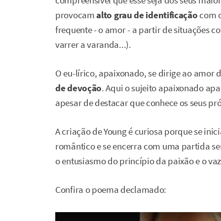
compreensível que esse seja dos seus maiore
provocam
alto grau de identificação
com o
frequente - o amor - a partir de situações co
varrer a varanda...).
O eu-lírico, apaixonado, se dirige ao amor
de devoção
. Aqui o sujeito apaixonado ap
apesar de destacar que conhece os seus próp
A criação de Young é curiosa porque se inic
romântico e se encerra com uma partida s
o entusiasmo do princípio da paixão e o vaz
Confira o poema declamado: