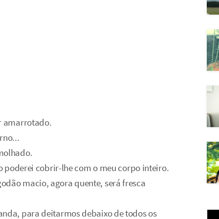
ar amarrotado.
rno...
 molhado.
io poderei cobrir-lhe com o meu corpo inteiro.
odão macio, agora quente, será fresca
anda, para deitarmos debaixo de todos os