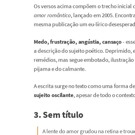
Os versos acima compõem o trecho inicial
amor romântico
, lançado em 2005. Encontr
mesma publicação um eu-lírico desesperad
Medo, frustração, angústia, cansaço
- ess
a descrição do sujeito poético. Deprimido,
remédios, mas segue embotado, ilustração
pijama e do calmante.
A escrita surge no texto como uma forma de 
sujeito oscilante
, apesar de todo o context
3. Sem título
A lente do amor grudou na retina e trou