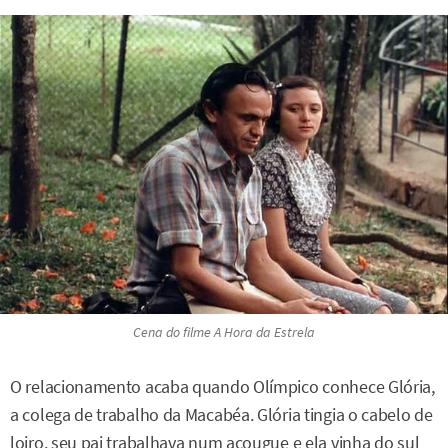
Cena do filme
A Hora da Estrela
O relacionamento acaba quando Olímpico conhece Glória,
a colega de trabalho da Macabéa. Glória tingia o cabelo de
loiro, seu pai trabalhava num açougue e ela vinha do sul