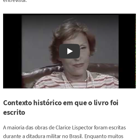
Watch on YouTube
Contexto histórico em que o livro foi
escrito
A maioria das obras de Clarice Lispector foram escritas
durante a ditadura militar no Brasil. Enquanto muitos