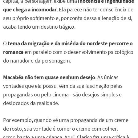
capital, a personagem exibe uma
inocência e ingenuidade
que chega a incomodar
. Ela parece não ter consciência de
seu próprio sofrimento e, por conta dessa alienação de si,
acaba tendo um destino trágico.
O
tema da migração e da miséria do nordeste percorre o
romance
em paralelo com o desenvolvimento psicológico
do narrador e da personagem.
Macabéa não tem quase nenhum desejo
. As únicas
vontades que ela possui vêm da sua fascinação pelas
propagandas ou pelo cinema - são desejos simples e
deslocados da realidade.
Por exemplo, quando vê uma propaganda de um creme
de rosto, sua vontade é comer o creme com colher,
semelhante a uma criança. Aqui, Clarice faz uma crítica à