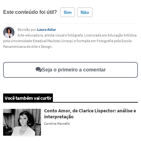
Este conteúdo foi útil?
Sim
Não
Revisão por
Laura Aidar
Este conteúdo contém informação incorreta
Arte-educadora, artista visual e fotógrafa. Licenciada em Educação Artística
pela Universidade Estadual Paulista (Unesp) e formada em Fotografia pela Escola
Este conteúdo não tem a informação que procuro
Panamericana de Arte e Design.
Outro
Seja o primeiro a comentar
Você também vai curtir
Conto Amor, de Clarice Lispector: análise e
interpretação
Carolina Marcello