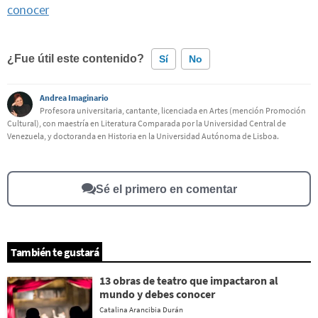
conocer
¿Fue útil este contenido?
Sí
No
Andrea Imaginario
Este contenido contiene información incorrecta
Profesora universitaria, cantante, licenciada en Artes (mención Promoción
Cultural), con maestría en Literatura Comparada por la Universidad Central de
Este contenido no tiene la información que busco
Venezuela, y doctoranda en Historia en la Universidad Autónoma de Lisboa.
Otro
Sé el primero en comentar
También te gustará
13 obras de teatro que impactaron al
mundo y debes conocer
Catalina Arancibia Durán